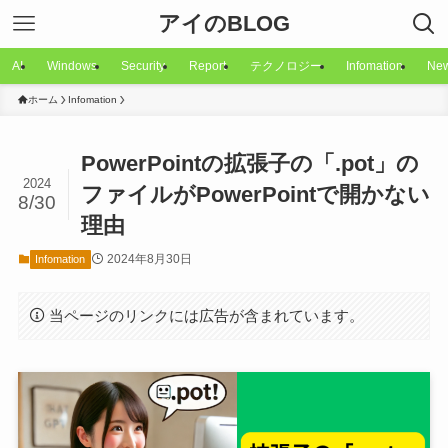
アイのBLOG
AI
Windows
Security
Report
テクノロジー
Infomation
Ne
ホーム
Infomation
PowerPointの拡張子の「.pot」の
2024
ファイルがPowerPointで開かない
8/30
理由
2024年8月30日
Infomation
当ページのリンクには広告が含まれています。