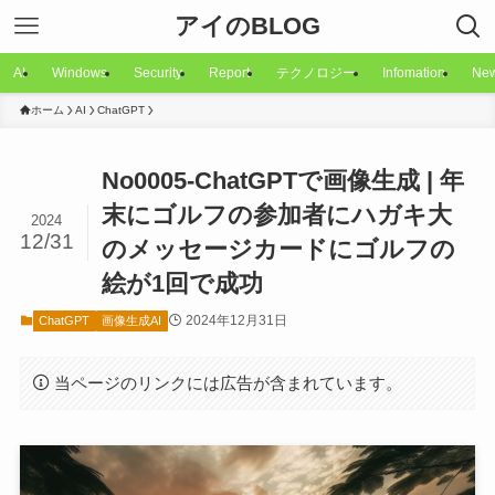
アイのBLOG
AI
Windows
Security
Report
テクノロジー
Infomation
Ne
ホーム
AI
ChatGPT
No0005-ChatGPTで画像生成 | 年
末にゴルフの参加者にハガキ大
2024
12/31
のメッセージカードにゴルフの
絵が1回で成功
2024年12月31日
ChatGPT
画像生成AI
当ページのリンクには広告が含まれています。