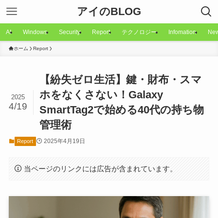
アイのBLOG
AI
Windows
Security
Report
テクノロジー
Infomation
Ne
ホーム
Report
【紛失ゼロ生活】鍵・財布・スマ
ホをなくさない！Galaxy
2025
4/19
SmartTag2で始める40代の持ち物
管理術
2025年4月19日
Report
当ページのリンクには広告が含まれています。