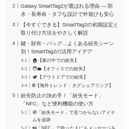
Galaxy SmartTag2が選ばれる理由 ― 防
水・長寿命・タフな設計で外遊びも安心
【今すぐできる】SmartTag2の初期設定と
取り付け方法をやさしく解説
鍵・財布・バッグ…よくある紛失シーン
別！SmartTag2の活用アイデア
🏠【家の中での紛失】
🧑‍💼【オフィスでの紛失】
🏕【アウトドアでの紛失】
🌐【海外トレンド：タグシェアリング】
紛失防止の決め手！「紛失モード」
「NFC」など便利機能の使い方
🧭「紛失モード」で見つからないアイテ
ムを追跡
📲「NFC」で拾った人にもメッセージを