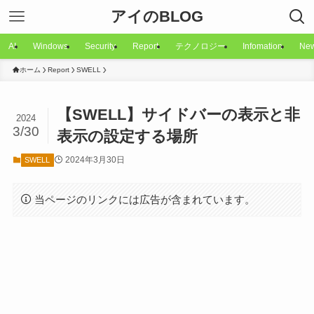
アイのBLOG
AI
Windows
Security
Report
テクノロジー
Infomation
Ne
ホーム
Report
SWELL
【SWELL】サイドバーの表示と非
2024
3/30
表示の設定する場所
2024年3月30日
SWELL
当ページのリンクには広告が含まれています。